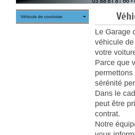
Véhi
Véhicule de courtoisie
Le Garage d
véhicule de
votre voitur
Parce que v
permettons 
sérénité pen
Dans le cad
peut être p
contrat.
Notre équi
vous inform