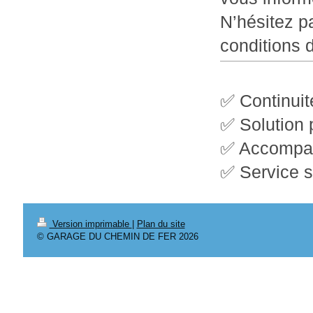
N’hésitez p
conditions 
✅ Continui
✅ Solution 
✅ Accompag
✅ Service s
Version imprimable
|
Plan du site
© GARAGE DU CHEMIN DE FER 2026